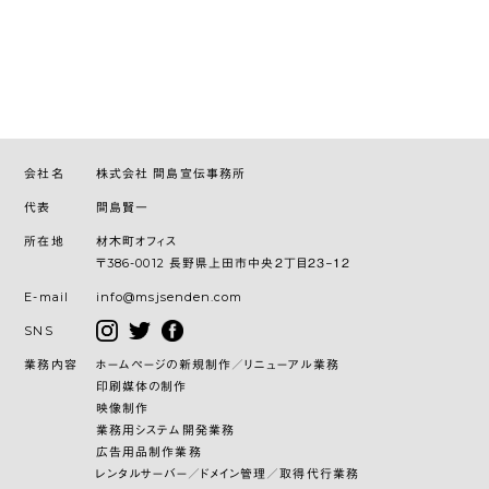
会社名
株式会社 間島宣伝事務所
代表
間島賢一
所在地
材木町オフィス
〒386-0012 長野県上田市中央２丁目２３−１２
E-mail
info@msjsenden.com
SNS
業務内容
ホームページの新規制作／リニューアル業務
印刷媒体の制作
映像制作
業務用システム開発業務
広告用品制作業務
レンタルサーバー／ドメイン管理／取得代行業務