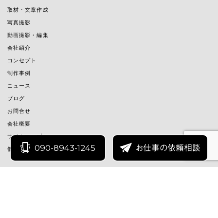
取材・文章作成
写真撮影
動画撮影・編集
会社紹介
コンセプト
制作事例
ニュース
ブログ
お問合せ
会社概要
サイトマップ
090-8943-1245
お仕事の依頼相談
個人情報の取り扱いについて
© 2020-2025 MashimaSendenJimusho Inc.