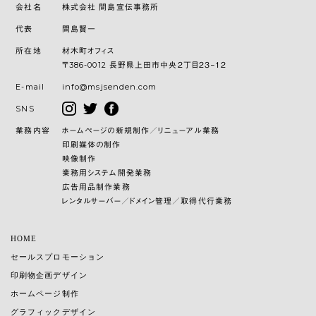
会社名
株式会社 間島宣伝事務所
代表
間島賢一
所在地
材木町オフィス
〒386-0012 長野県上田市中央２丁目２３−１２
E-mail
info@msjsenden.com
SNS
業務内容
ホームページの新規制作／リニューアル業務
印刷媒体の制作
映像制作
業務用システム開発業務
広告用品制作業務
レンタルサーバー／ドメイン管理／取得代行業務
HOME
セールスプロモーション
印刷物企画デザイン
ホームページ制作
グラフィックデザイン