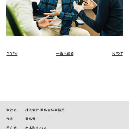
PREV
一覧へ戻る
NEXT
会社名
株式会社 間島宣伝事務所
代表
間島賢一
所在地
材木町オフィス