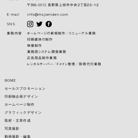
〒386-0012 長野県上田市中央２丁目２３−１２
E-mail
info@msjsenden.com
SNS
業務内容
ホームページの新規制作／リニューアル業務
印刷媒体の制作
映像制作
業務用システム開発業務
広告用品制作業務
レンタルサーバー／ドメイン管理／取得代行業務
HOME
セールスプロモーション
印刷物企画デザイン
ホームページ制作
グラフィックデザイン
取材・文章作成
写真撮影
動画撮影・編集