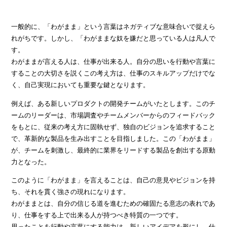
一般的に、「わがまま」という言葉はネガティブな意味合いで捉えら
れがちです。しかし、「わがままな奴を嫌だと思っている人は凡人で
す。
わがままが言える人は、仕事が出来る人。自分の思いを行動や言葉に
することの大切さを説くこの考え方は、仕事のスキルアップだけでな
く、自己実現においても重要な鍵となります。
例えば、ある新しいプロダクトの開発チームがいたとします。このチ
ームのリーダーは、市場調査やチームメンバーからのフィードバック
をもとに、従来の考え方に固執せず、独自のビジョンを追求すること
で、革新的な製品を生み出すことを目指しました。この「わがまま」
が、チームを刺激し、最終的に業界をリードする製品を創出する原動
力となった。
このように「わがまま」を言えることは、自己の意見やビジョンを持
ち、それを貫く強さの現れになります。
わがままとは、自分の信じる道を進むための確固たる意志の表れであ
り、仕事をする上で出来る人が持つべき特質の一つです。
思ったことを行動や言葉にする能力は、新しいアイデアを形にし、仕