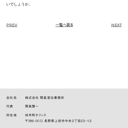
いでしょうか。
PREV
一覧へ戻る
NEXT
会社名
株式会社 間島宣伝事務所
代表
間島賢一
所在地
材木町オフィス
〒386-0012 長野県上田市中央２丁目２３−１２