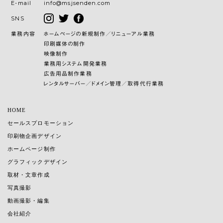
E-mail
info@msjsenden.com
SNS
業務内容
ホームページの新規制作／リニューアル業務
印刷媒体の制作
映像制作
業務用システム開発業務
広告用品制作業務
レンタルサーバー／ドメイン管理／取得代行業務
HOME
セールスプロモーション
印刷物企画デザイン
ホームページ制作
グラフィックデザイン
取材・文章作成
写真撮影
動画撮影・編集
会社紹介