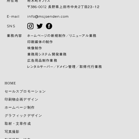
所在地
材木町オフィス
〒386-0012 長野県上田市中央２丁目２３−１２
E-mail
info@msjsenden.com
SNS
業務内容
ホームページの新規制作／リニューアル業務
印刷媒体の制作
映像制作
業務用システム開発業務
広告用品制作業務
レンタルサーバー／ドメイン管理／取得代行業務
HOME
セールスプロモーション
印刷物企画デザイン
ホームページ制作
グラフィックデザイン
取材・文章作成
写真撮影