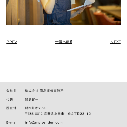
PREV
一覧へ戻る
NEXT
会社名
株式会社 間島宣伝事務所
代表
間島賢一
所在地
材木町オフィス
〒386-0012 長野県上田市中央２丁目２３−１２
E-mail
info@msjsenden.com