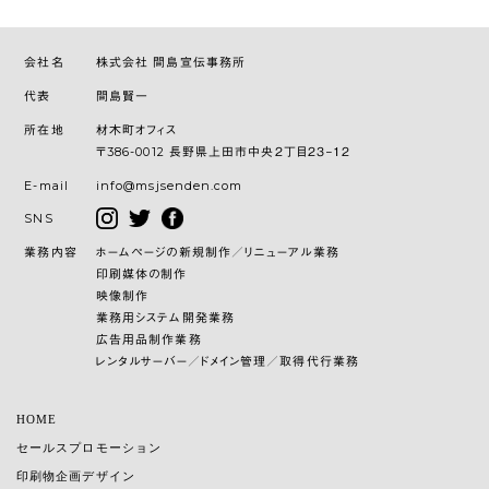
会社名
株式会社 間島宣伝事務所
代表
間島賢一
所在地
材木町オフィス
〒386-0012 長野県上田市中央２丁目２３−１２
E-mail
info@msjsenden.com
SNS
業務内容
ホームページの新規制作／リニューアル業務
印刷媒体の制作
映像制作
業務用システム開発業務
広告用品制作業務
レンタルサーバー／ドメイン管理／取得代行業務
HOME
セールスプロモーション
印刷物企画デザイン