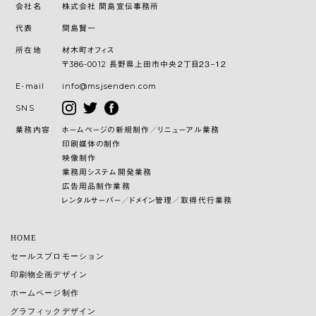
会社名
株式会社 間島宣伝事務所
代表
間島賢一
所在地
材木町オフィス
〒386-0012 長野県上田市中央２丁目２３−１２
E-mail
info@msjsenden.com
SNS
業務内容
ホームページの新規制作／リニューアル業務
印刷媒体の制作
映像制作
業務用システム開発業務
広告用品制作業務
レンタルサーバー／ドメイン管理／取得代行業務
HOME
セールスプロモーション
印刷物企画デザイン
ホームページ制作
グラフィックデザイン