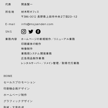
代表
間島賢一
所在地
材木町オフィス
〒386-0012 長野県上田市中央２丁目２３−１２
E-mail
info@msjsenden.com
SNS
業務内容
ホームページの新規制作／リニューアル業務
印刷媒体の制作
映像制作
業務用システム開発業務
広告用品制作業務
レンタルサーバー／ドメイン管理／取得代行業務
HOME
セールスプロモーション
印刷物企画デザイン
ホームページ制作
グラフィックデザイン
取材・文章作成