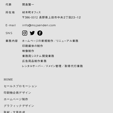
代表
間島賢一
所在地
材木町オフィス
〒386-0012 長野県上田市中央２丁目２３−１２
E-mail
info@msjsenden.com
SNS
業務内容
ホームページの新規制作／リニューアル業務
印刷媒体の制作
映像制作
業務用システム開発業務
広告用品制作業務
レンタルサーバー／ドメイン管理／取得代行業務
HOME
セールスプロモーション
印刷物企画デザイン
ホームページ制作
グラフィックデザイン
取材・文章作成