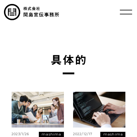
具体的
mashima
mashima
2023/1/26
2022/12/17