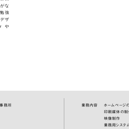
会がな
勉強
クデザ
orや
伝事務所
業務内容
ホームページ
印刷媒体の制
映像制作
業務用システ