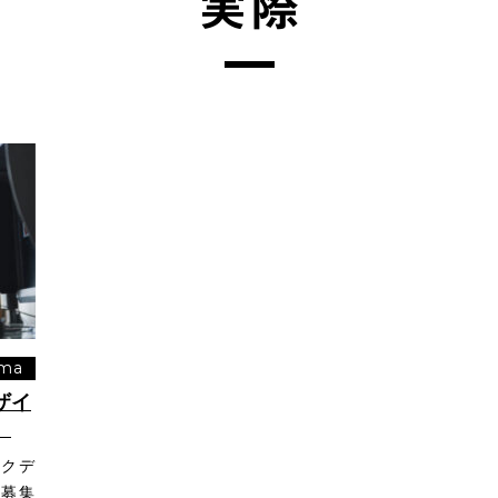
実際
ma
ザイ
）
ックデ
を募集