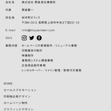
会社名
株式会社 間島宣伝事務所
代表
間島賢一
所在地
材木町オフィス
〒386-0012 長野県上田市中央２丁目２３−１２
E-mail
info@msjsenden.com
SNS
業務内容
ホームページの新規制作／リニューアル業務
印刷媒体の制作
映像制作
業務用システム開発業務
広告用品制作業務
レンタルサーバー／ドメイン管理／取得代行業務
HOME
セールスプロモーション
印刷物企画デザイン
ホームページ制作
グラフィックデザイン