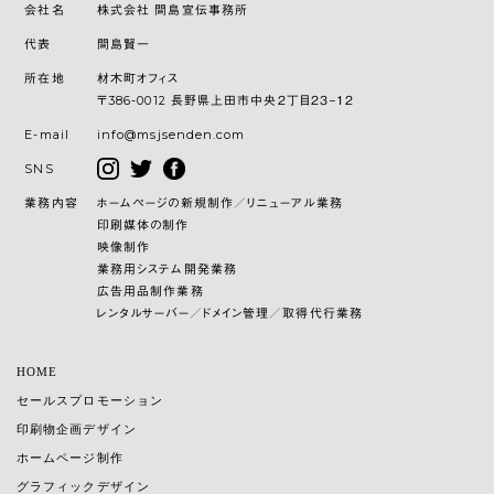
会社名
株式会社 間島宣伝事務所
代表
間島賢一
所在地
材木町オフィス
〒386-0012 長野県上田市中央２丁目２３−１２
E-mail
info@msjsenden.com
SNS
業務内容
ホームページの新規制作／リニューアル業務
印刷媒体の制作
映像制作
業務用システム開発業務
広告用品制作業務
レンタルサーバー／ドメイン管理／取得代行業務
HOME
セールスプロモーション
印刷物企画デザイン
ホームページ制作
グラフィックデザイン