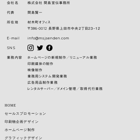
会社名
株式会社 間島宣伝事務所
代表
間島賢一
所在地
材木町オフィス
〒386-0012 長野県上田市中央２丁目２３−１２
E-mail
info@msjsenden.com
SNS
業務内容
ホームページの新規制作／リニューアル業務
印刷媒体の制作
映像制作
業務用システム開発業務
広告用品制作業務
レンタルサーバー／ドメイン管理／取得代行業務
HOME
セールスプロモーション
印刷物企画デザイン
ホームページ制作
グラフィックデザイン