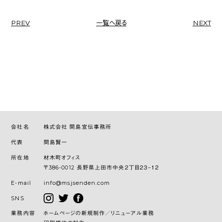
PREV
一覧へ戻る
NEXT
会社名
株式会社 間島宣伝事務所
代表
間島賢一
所在地
材木町オフィス
〒386-0012 長野県上田市中央２丁目２３−１２
E-mail
info@msjsenden.com
SNS
業務内容
ホームページの新規制作／リニューアル業務