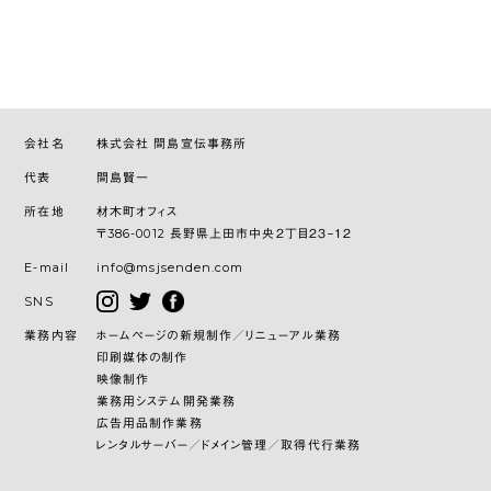
会社名
株式会社 間島宣伝事務所
代表
間島賢一
所在地
材木町オフィス
〒386-0012 長野県上田市中央２丁目２３−１２
E-mail
info@msjsenden.com
SNS
業務内容
ホームページの新規制作／リニューアル業務
印刷媒体の制作
映像制作
業務用システム開発業務
広告用品制作業務
レンタルサーバー／ドメイン管理／取得代行業務