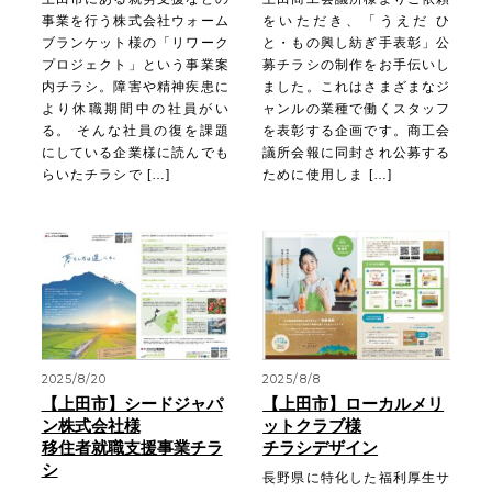
事業を行う株式会社ウォーム
をいただき、「うえだ ひ
ブランケット様の「リワーク
と・もの興し紡ぎ手表彰」公
プロジェクト」という事業案
募チラシの制作をお手伝いし
内チラシ。障害や精神疾患に
ました。これはさまざまなジ
より休職期間中の社員がい
ャンルの業種で働くスタッフ
る。 そんな社員の復を課題
を表彰する企画です。商工会
にしている企業様に読んでも
議所会報に同封され公募する
らいたチラシで […]
ために使用しま […]
2025/8/20
2025/8/8
【上田市】シードジャパ
【上田市】ローカルメリ
ン株式会社様
ットクラブ様
移住者就職支援事業チラ
チラシデザイン
シ
長野県に特化した福利厚生サ