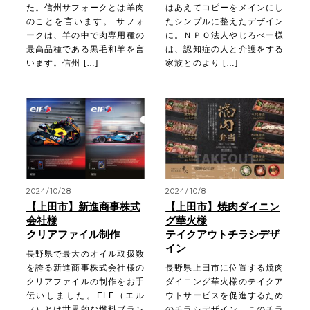
た。信州サフォークとは羊肉
はあえてコピーをメインにし
のことを言います。 サフォ
たシンプルに整えたデザイン
ークは、羊の中で肉専用種の
に。ＮＰＯ法人やじろべー様
最高品種である黒毛和羊を言
は、認知症の人と介護をする
います。信州 […]
家族とのより […]
2024/10/28
2024/10/8
【上田市】新進商事株式
【上田市】焼肉ダイニン
会社様
グ華火様
クリアファイル制作
テイクアウトチラシデザ
イン
長野県で最大のオイル取扱数
を誇る新進商事株式会社様の
長野県上田市に位置する焼肉
クリアファイルの制作をお手
ダイニング華火様のテイクア
伝いしました。ELF（エル
ウトサービスを促進するため
フ）とは世界的な燃料ブラン
のチラシデザイン。このチラ