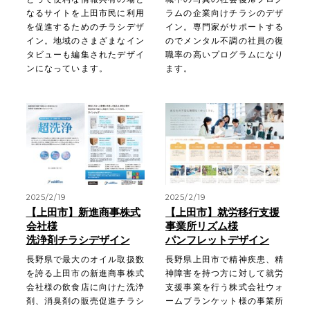
なるサイトを上田市民に利用
ラムの企業向けチラシのデザ
を促進するためのチラシデザ
イン。専門家がサポートする
イン。地域のさまざまなイン
のでメンタル不調の社員の復
タビューも編集されたデザイ
職率の高いプログラムになり
ンになっています。
ます。
2025/2/19
2025/2/19
【上田市】新進商事株式
【上田市】就労移行支援
会社様
事業所リズム様
洗浄剤チラシデザイン
パンフレットデザイン
長野県で最大のオイル取扱数
長野県上田市で精神疾患、精
を誇る上田市の新進商事株式
神障害を持つ方に対して就労
会社様の飲食店に向けた洗浄
支援事業を行う株式会社ウォ
剤、消臭剤の販売促進チラシ
ームブランケット様の事業所