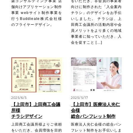
築コンサルティング事業 店
をいただき、非会員の事業者
舗向けアプリケーション制作
向けに制作された「入会案内
事業 webサイト制作事業を
チラシ」のデザインをお手伝
行うBuddieate株式会社様
いしました。 チラシは、上
のフライヤーデザイン。
田商工会議所の活動内容や会
員メリットをより多くの地域
事業者に知っていただき、入
会を促すこと […]
2025/6/5
2025/5/17
【上田市】上田商工会議
【上田市】医療法人光仁
所様
会様
チラシデザイン
総合パンフレット制作
上田商工会議所様よりご依頼
医療法人光仁会様の総合パン
をいただき、会員増強を目的
フレット制作をお手伝いしま