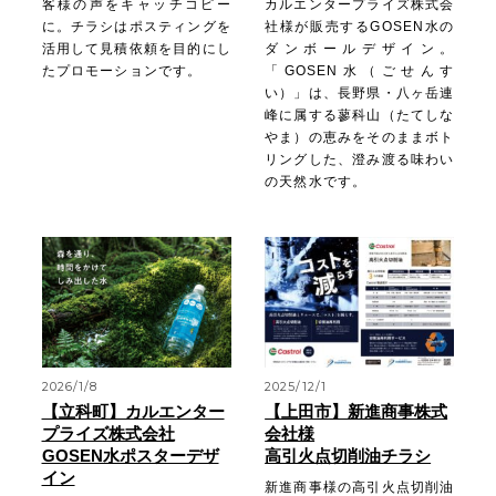
客様の声をキャッチコピー
カルエンタープライズ株式会
に。チラシはポスティングを
社様が販売するGOSEN水の
活用して見積依頼を目的にし
ダンボールデザイン。
たプロモーションです。
「GOSEN水（ごせんす
い）」は、長野県・八ヶ岳連
峰に属する蓼科山（たてしな
やま）の恵みをそのままボト
リングした、澄み渡る味わい
の天然水です。
2026/1/8
2025/12/1
【立科町】カルエンター
【上田市】新進商事株式
プライズ株式会社
会社様
GOSEN水ポスターデザ
高引火点切削油チラシ
イン
新進商事様の高引火点切削油