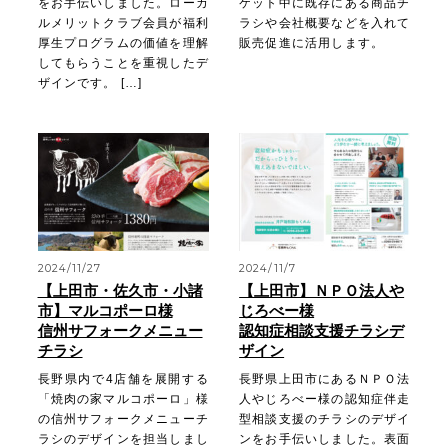
をお手伝いしました。ローカ
ケット中に既存にある商品チ
ルメリットクラブ会員が福利
ラシや会社概要などを入れて
厚生プログラムの価値を理解
販売促進に活用します。
してもらうことを重視したデ
ザインです。 […]
2024/11/27
2024/11/7
【上田市・佐久市・小諸
【上田市】ＮＰＯ法人や
市】マルコポーロ様
じろべー様
信州サフォークメニュー
認知症相談支援チラシデ
チラシ
ザイン
長野県内で4店舗を展開する
長野県上田市にあるＮＰＯ法
「焼肉の家マルコポーロ」様
人やじろべー様の認知症伴走
の信州サフォークメニューチ
型相談支援のチラシのデザイ
ラシのデザインを担当しまし
ンをお手伝いしました。表面