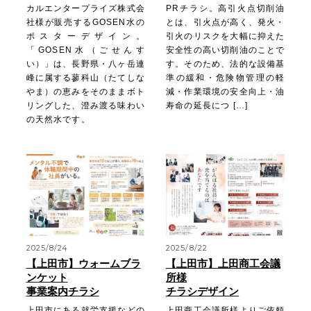
カルエンタープライズ株式会
PRチラシ。高引火点切削油
社様が販売するGOSEN水の
とは、引火点が高く、発火・
ポスターデザイン。
引火のリスクを大幅に抑えた
「GOSEN水（ごせんす
安全性の高い切削油のことで
い）」は、長野県・八ヶ岳連
す。そのため、法的な設備基
峰に属する蓼科山（たてしな
準の緩和・危険物管理の軽
やま）の恵みをそのままボト
減・作業環境の安全向上・油
リングした、澄み渡る味わい
寿命の延長につ […]
の天然水です。
2025/8/24
2025/8/22
【上田市】ウォームブラ
【上田市】上田商工会議
ンケット
所様
事業案内チラシ
チラシデザイン
上田市にある就労支援などの
上田商工会議所様よりご依頼