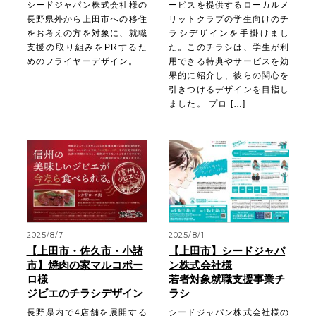
シードジャパン株式会社様の
ービスを提供するローカルメ
長野県外から上田市への移住
リットクラブの学生向けのチ
をお考えの方を対象に、就職
ラシデザインを手掛けまし
支援の取り組みをPRするた
た。このチラシは、学生が利
めのフライヤーデザイン。
用できる特典やサービスを効
果的に紹介し、彼らの関心を
引きつけるデザインを目指し
ました。 プロ […]
2025/8/7
2025/8/1
【上田市・佐久市・小諸
【上田市】シードジャパ
市】焼肉の家マルコポー
ン株式会社様
ロ様
若者対象就職支援事業チ
ジビエのチラシデザイン
ラシ
長野県内で4店舗を展開する
シードジャパン株式会社様の