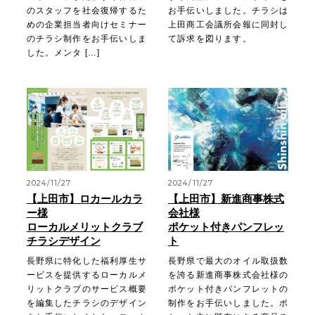
のスタッフを社会復帰するた
お手伝いしました。チラシは
めの企業担当者向けセミナー
上田商工会議所会報に同封し
のチラシ制作をお手伝いしま
て訴求を図ります。
した。メンタ […]
2024/11/27
2024/11/27
【上田市】ロカールカラ
【上田市】新進商事株式
ー様
会社様
ローカルメリットクラブ
ポケット付きパンフレッ
チラシデザイン
ト
長野県に特化した福利厚生サ
長野県で最大のオイル取扱数
ービスを提供するローカルメ
を誇る新進商事株式会社様の
リットクラブのサービス概要
ポケット付きパンフレットの
を編集したチラシのデザイン
制作をお手伝いしました。ポ