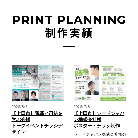
PRINT PLANNING
制作実績
2026/8/6
2026/7/8
【上田市】冤罪と司法を
【上田市】シードジャパ
学ぶ会様
ン株式会社様
トークイベントチラシデ
ポスター・チラシ制作
ザイン
シードジャパン株式会社様の