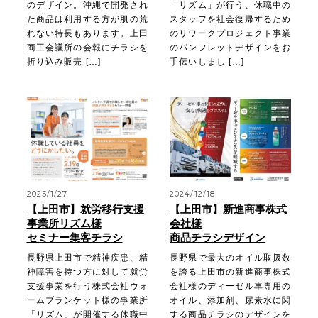
のデザイン。沖縄で開発され
「リズム」が行う、休職中の
た商品は利用する方が肌の荒
スタッフを社会復帰するため
れない特長もあります。上田
のリワークプロジェクト事業
商工会議所の会報にチラシを
のパンフレットデザインをお
折り込み販売 […]
手伝いしまし […]
2025/1/27
2024/12/18
【上田市】就労移行支援
【上田市】新進商事株式
事業所リズム様
会社様
セミナー集客チラシ
商品チラシデザイン
長野県上田市で精神疾患、精
長野県で最大のオイル取扱数
神障害を持つ方に対して就労
を誇る上田市の新進商事株式
支援事業を行う株式会社ウォ
会社様のディーゼル車専用の
ームブランケット様の事業所
オイル、添加剤、尿素水に関
「リズム」が開催する休職中
する商品チラシのデザインを