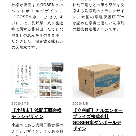
社様が販売するGOSEN水の
れた工場などの床や部品を洗
ペットボトルデザイン。
浄する洗浄剤のチラシデザイ
「GOSEN水（ごせんす
ン。米国の環境保護庁EPA
い）」は、長野県・八ヶ岳連
が認めた環境に優しい洗浄剤
峰に属する蓼科山（たてしな
の販売促進用チラシです。
やま）の恵みをそのままボト
リングした、澄み渡る味わい
の天然水です。
2026/2/16
2026/1/8
【小諸市】浅間工藝舎様
【立科町】カルエンター
チラシデザイン
プライズ株式会社
GOSEN水ダンボールデ
小諸市にある浅間工藝舎様の
ザイン
チラシデザイン。よくあるお