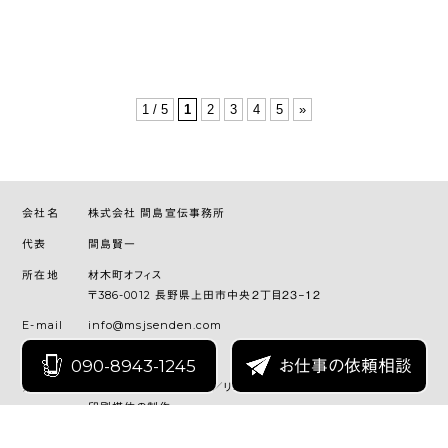
1 / 5
1
2
3
4
5
»
会社名
株式会社 間島宣伝事務所
代表
間島賢一
所在地
材木町オフィス
〒386-0012 長野県上田市中央２丁目２３−１２
E-mail
info@msjsenden.com
SNS
090-8943-1245
お仕事の依頼相談
業務内容
ホームページの新規制作／リニューアル業務
印刷媒体の制作
映像制作
業務用システム開発業務