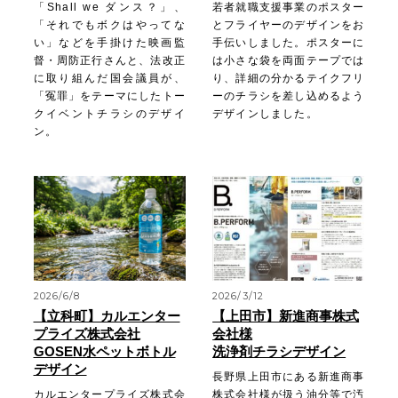
「Shall we ダンス？」、
若者就職支援事業のポスター
「それでもボクはやってな
とフライヤーのデザインをお
い」などを手掛けた映画監
手伝いしました。ポスターに
督・周防正行さんと、法改正
は小さな袋を両面テープでは
に取り組んだ国会議員が、
り、詳細の分かるテイクフリ
「冤罪」をテーマにしたトー
ーのチラシを差し込めるよう
クイベントチラシのデザイ
デザインしました。
ン。
2026/6/8
2026/3/12
【立科町】カルエンター
【上田市】新進商事株式
プライズ株式会社
会社様
GOSEN水ペットボトル
洗浄剤チラシデザイン
デザイン
長野県上田市にある新進商事
カルエンタープライズ株式会
株式会社様が扱う油分等で汚