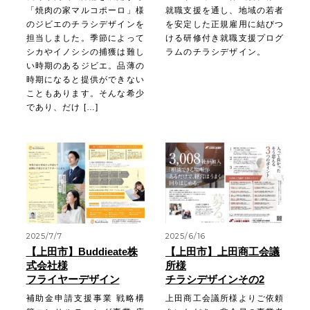
「焼肉の家マルコポーロ」様
就職支援を通し、地域の若者
のジビエのチラシデザインを
を安定した正規雇用に結びつ
担当しました。季節によって
ける研修付き就職支援プログ
シカやイノシシの捕獲は難し
ラムのチラシデザイン。
い時期のあるジビエ。品薄の
時期になると提供ができない
こともあります。そんな希少
であり、だけ […]
2025/7/7
2025/6/16
【上田市】Buddieate株
【上田市】上田商工会議
式会社様
所様
フライヤーデザイン
チラシデザインその2
補助金申請支援事業 戦略構
上田商工会議所様よりご依頼