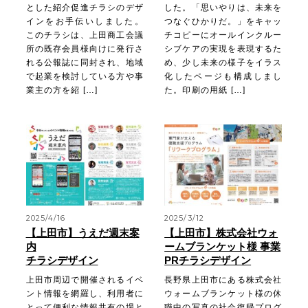
とした紹介促進チラシのデザ
した。「思いやりは、未来を
インをお手伝いしました。
つなぐひかりだ。」をキャッ
このチラシは、上田商工会議
チコピーにオールインクルー
所の既存会員様向けに発行さ
シブケアの実現を表現するた
れる公報誌に同封され、地域
め、少し未来の様子をイラス
で起業を検討している方や事
化したページも構成しまし
業主の方を紹 […]
た。印刷の用紙 […]
2025/4/16
2025/3/12
【上田市】うえだ週末案
【上田市】株式会社ウォ
内
ームブランケット様 事業
チラシデザイン
PRチラシデザイン
上田市周辺で開催されるイベ
長野県上田市にある株式会社
ント情報を網羅し、利用者に
ウォームブランケット様の休
とって便利な情報共有の場と
職中の写真の社会復帰プログ