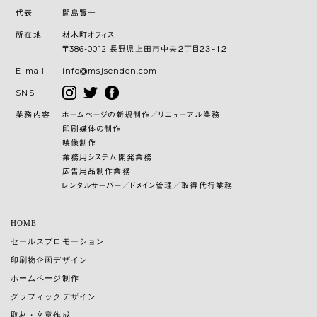
代表
間島賢一
所在地
材木町オフィス
〒386-0012 長野県上田市中央２丁目２３−１２
E-mail
info@msjsenden.com
SNS
業務内容
ホームページの新規制作／リニューアル業務
印刷媒体の制作
映像制作
業務用システム開発業務
広告用品制作業務
レンタルサーバー／ドメイン管理／取得代行業務
HOME
セールスプロモーション
印刷物企画デザイン
ホームページ制作
グラフィックデザイン
取材・文章作成