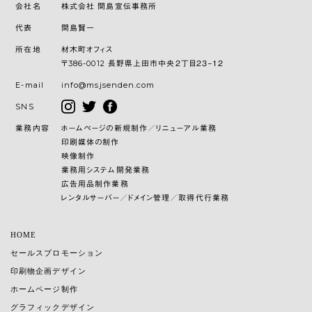
会社名
株式会社 間島宣伝事務所
代表
間島賢一
所在地
材木町オフィス
〒386-0012 長野県上田市中央２丁目２３−１２
E-mail
info@msjsenden.com
SNS
業務内容
ホームページの新規制作／リニューアル業務
印刷媒体の制作
映像制作
業務用システム開発業務
広告用品制作業務
レンタルサーバー／ドメイン管理／取得代行業務
HOME
セールスプロモーション
印刷物企画デザイン
ホームページ制作
グラフィックデザイン