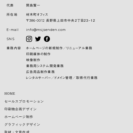
代表
間島賢一
所在地
材木町オフィス
〒386-0012 長野県上田市中央２丁目２３−１２
E-mail
info@msjsenden.com
SNS
業務内容
ホームページの新規制作／リニューアル業務
印刷媒体の制作
映像制作
業務用システム開発業務
広告用品制作業務
レンタルサーバー／ドメイン管理／取得代行業務
HOME
セールスプロモーション
印刷物企画デザイン
ホームページ制作
グラフィックデザイン
取材・文章作成