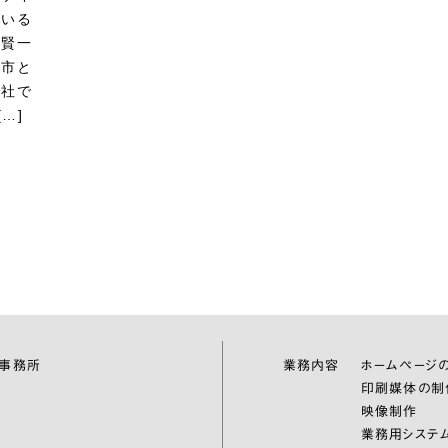
ている
島賢一
田市と
会社で
…]
伝事務所
業務内容
ホームページ
印刷媒体の制
映像制作
業務用システ