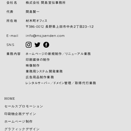
会社名
株式会社 間島宣伝事務所
代表
間島賢一
所在地
材木町オフィス
〒386-0012 長野県上田市中央２丁目２３−１２
E-mail
info@msjsenden.com
SNS
業務内容
ホームページの新規制作／リニューアル業務
印刷媒体の制作
映像制作
業務用システム開発業務
広告用品制作業務
レンタルサーバー／ドメイン管理／取得代行業務
HOME
セールスプロモーション
印刷物企画デザイン
ホームページ制作
グラフィックデザイン