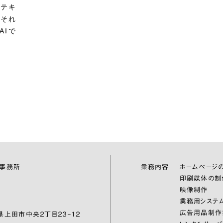
はテキ
、それ
AIで
伝事務所
業務内容
ホームページ
印刷媒体の制
映像制作
業務用システ
広告用品制作
野県上田市中央２丁目２３−１２