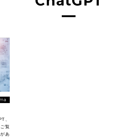
ChatGPT
ma
PT、
段ご覧
とがあ