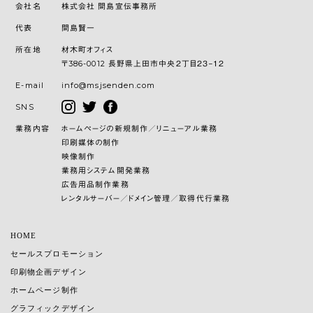
会社名
株式会社 間島宣伝事務所
代表
間島賢一
所在地
材木町オフィス
〒386-0012 長野県上田市中央２丁目２３−１２
E-mail
info@msjsenden.com
SNS
業務内容
ホームページの新規制作／リニューアル業務
印刷媒体の制作
映像制作
業務用システム開発業務
広告用品制作業務
レンタルサーバー／ドメイン管理／取得代行業務
HOME
セールスプロモーション
印刷物企画デザイン
ホームページ制作
グラフィックデザイン