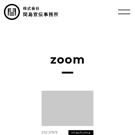
zoom
mashima
2023/9/9