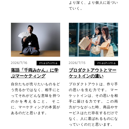
より深く、より個人に近づい
ていく。
mashima
mashima
2026/7/16
2026/7/15
落語「千両みかん」に学
プロダクトアウトとマー
ぶマーケティング
ケットインの違い
自分たちが売りたいものをど
プロダクトアウトは、作り手
う売るかではなく、相手にと
の思いを生む力です。 マー
ってそれがどんな意味を持つ
ケットインは、その思いを相
のかを考えること。 そこ
手に届ける力です。 この両
に、マーケティングの本質が
方がつながった時、商品やサ
あるのだと思います。
ービスはただ存在するだけで
なく、人に選ばれるものにな
っていくのだと思います。