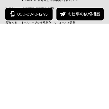
〒386-0012 長野県上田市中央２丁目２３−１２
E-mail
info@msjsenden.com
090-8943-1245
お仕事の依頼相談
SNS
業務内容
ホームページの新規制作／リニューアル業務
印刷媒体の制作
映像制作
業務用システム開発業務
広告用品制作業務
レンタルサーバー／ドメイン管理／取得代行業務
HOME
セールスプロモーション
印刷物企画デザイン
ホームページ制作
グラフィックデザイン
取材・文章作成
写真撮影
動画撮影・編集