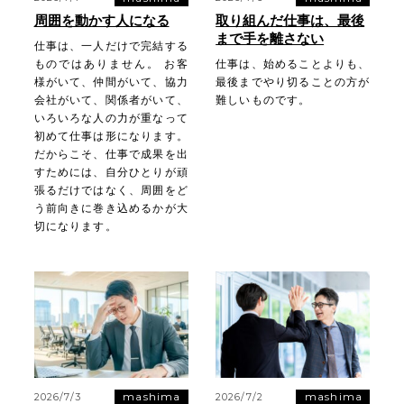
周囲を動かす人になる
取り組んだ仕事は、最後
まで手を離さない
仕事は、一人だけで完結する
ものではありません。 お客
仕事は、始めることよりも、
様がいて、仲間がいて、協力
最後までやり切ることの方が
会社がいて、関係者がいて、
難しいものです。
いろいろな人の力が重なって
初めて仕事は形になります。
だからこそ、仕事で成果を出
すためには、自分ひとりが頑
張るだけではなく、周囲をど
う前向きに巻き込めるかが大
切になります。
mashima
mashima
2026/7/3
2026/7/2