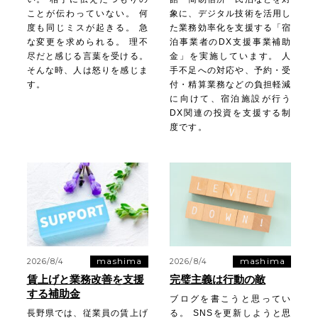
ことが伝わっていない。 何
象に、デジタル技術を活用し
度も同じミスが起きる。 急
た業務効率化を支援する「宿
な変更を求められる。 理不
泊事業者のDX支援事業補助
尽だと感じる言葉を受ける。
金」を実施しています。 人
そんな時、人は怒りを感じま
手不足への対応や、予約・受
す。
付・精算業務などの負担軽減
に向けて、宿泊施設が行う
DX関連の投資を支援する制
度です。
mashima
mashima
2026/8/4
2026/8/4
賃上げと業務改善を支援
完璧主義は行動の敵
する補助金
ブログを書こうと思ってい
長野県では、従業員の賃上げ
る。 SNSを更新しようと思