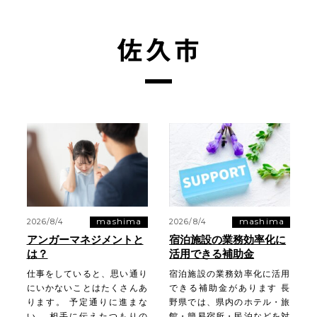
佐久市
mashima
mashima
2026/8/4
2026/8/4
アンガーマネジメントと
宿泊施設の業務効率化に
は？
活用できる補助金
仕事をしていると、思い通り
宿泊施設の業務効率化に活用
にいかないことはたくさんあ
できる補助金があります 長
ります。 予定通りに進まな
野県では、県内のホテル・旅
い。 相手に伝えたつもりの
館・簡易宿所・民泊などを対