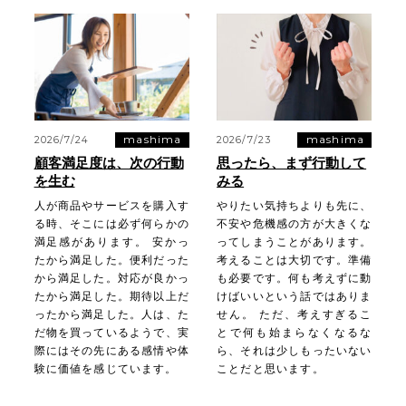
mashima
mashima
2026/7/24
2026/7/23
顧客満足度は、次の行動
思ったら、まず行動して
を生む
みる
人が商品やサービスを購入す
やりたい気持ちよりも先に、
る時、そこには必ず何らかの
不安や危機感の方が大きくな
満足感があります。 安かっ
ってしまうことがあります。
たから満足した。便利だった
考えることは大切です。準備
から満足した。対応が良かっ
も必要です。何も考えずに動
たから満足した。期待以上だ
けばいいという話ではありま
ったから満足した。人は、た
せん。 ただ、考えすぎるこ
だ物を買っているようで、実
とで何も始まらなくなるな
際にはその先にある感情や体
ら、それは少しもったいない
験に価値を感じています。
ことだと思います。