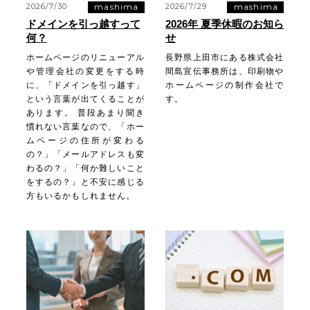
mashima
mashima
2026/7/30
2026/7/29
ドメインを引っ越すって
2026年 夏季休暇のお知ら
何？
せ
ホームページのリニューアル
長野県上田市にある株式会社
や管理会社の変更をする時
間島宣伝事務所は、印刷物や
に、「ドメインを引っ越す」
ホームページの制作会社で
という言葉が出てくることが
す。
あります。 普段あまり聞き
慣れない言葉なので、「ホー
ムページの住所が変わる
の？」「メールアドレスも変
わるの？」「何か難しいこと
をするの？」と不安に感じる
方もいるかもしれません。