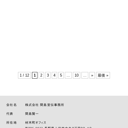
1 / 12
1
2
3
4
5
...
10
...
»
最後 »
会社名
株式会社 間島宣伝事務所
代表
間島賢一
所在地
材木町オフィス