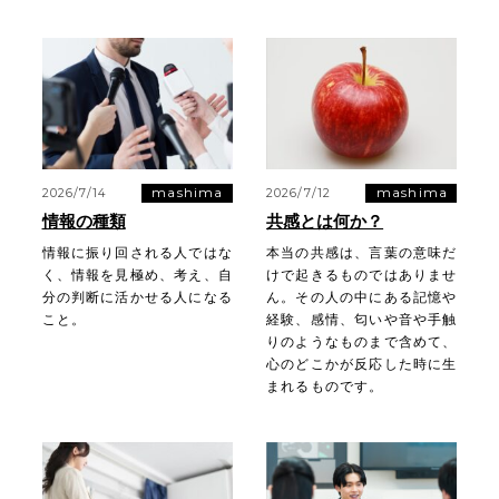
mashima
mashima
2026/7/14
2026/7/12
情報の種類
共感とは何か？
情報に振り回される人ではな
本当の共感は、言葉の意味だ
く、情報を見極め、考え、自
けで起きるものではありませ
分の判断に活かせる人になる
ん。その人の中にある記憶や
こと。
経験、感情、匂いや音や手触
りのようなものまで含めて、
心のどこかが反応した時に生
まれるものです。