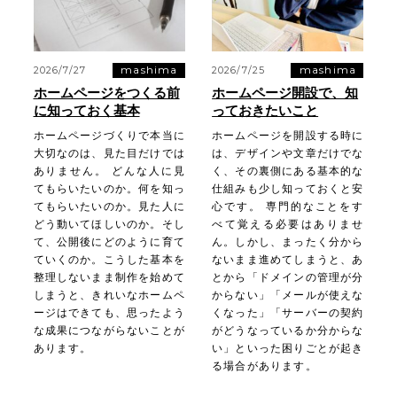
mashima
mashima
2026/7/27
2026/7/25
ホームページをつくる前
ホームページ開設で、知
に知っておく基本
っておきたいこと
ホームページづくりで本当に
ホームページを開設する時に
大切なのは、見た目だけでは
は、デザインや文章だけでな
ありません。 どんな人に見
く、その裏側にある基本的な
てもらいたいのか。何を知っ
仕組みも少し知っておくと安
てもらいたいのか。見た人に
心です。 専門的なことをす
どう動いてほしいのか。そし
べて覚える必要はありませ
て、公開後にどのように育て
ん。しかし、まったく分から
ていくのか。こうした基本を
ないまま進めてしまうと、あ
整理しないまま制作を始めて
とから「ドメインの管理が分
しまうと、きれいなホームペ
からない」「メールが使えな
ージはできても、思ったよう
くなった」「サーバーの契約
な成果につながらないことが
がどうなっているか分からな
あります。
い」といった困りごとが起き
る場合があります。