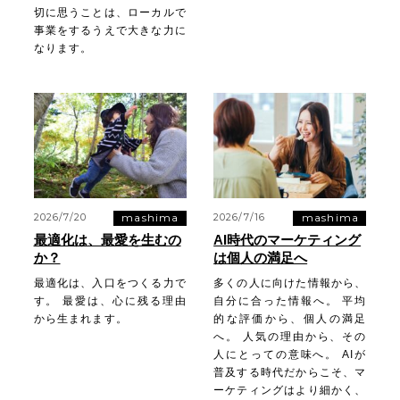
切に思うことは、ローカルで
事業をするうえで大きな力に
なります。
mashima
mashima
2026/7/20
2026/7/16
最適化は、最愛を生むの
AI時代のマーケティング
か？
は個人の満足へ
最適化は、入口をつくる力で
多くの人に向けた情報から、
す。 最愛は、心に残る理由
自分に合った情報へ。 平均
から生まれます。
的な評価から、個人の満足
へ。 人気の理由から、その
人にとっての意味へ。 AIが
普及する時代だからこそ、マ
ーケティングはより細かく、