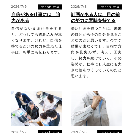
mashima
mashima
2026/7/9
2026/7/8
自信がある仕事には、迫
計画がある人は、目の前
力がある
の努力に意味を持てる
自信がないまま仕事をする
長い計画を持つことは、未来
と、どうしても踏み込みが浅
の自分から今の自分を見るこ
くなります。けれど、自信を
となのだと思います。今すぐ
持てるだけの努力を重ねた仕
結果が出なくても、目指す方
事は、相手にも伝わります。
向を見失わず、考え、工夫
し、努力を続けていく。その
姿勢が、仕事にも人生にも大
きな差をつくっていくのだと
思います。
mashima
mashima
2026/7/7
2026/7/6