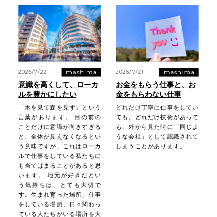
mashima
mashima
2026/7/22
2026/7/21
意識を高くして、ローカ
お金をもらう仕事と、お
ルを豊かにしたい
金をもらわない仕事
「木を見て森を見ず」という
どれだけ丁寧に仕事をしてい
言葉があります。 目の前の
ても、どれだけ技術があって
ことだけに意識が向きすぎる
も、外から見た時に「同じよ
と、全体が見えなくなるとい
うな会社」として認識されて
う意味ですが、これはローカ
しまうことがあります。
ルで仕事をしている私たちに
も当てはまることがあると思
います。 地元が好きだとい
う気持ちは、とても大切で
す。生まれ育った場所、仕事
をしている場所、日々関わっ
ている人たちがいる場所を大