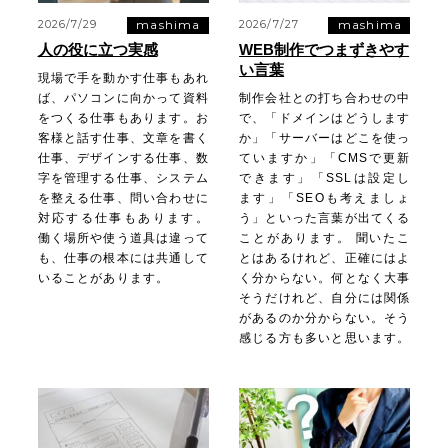
mashima
mashima
2026/7/29
2026/7/27
人の役に立つ実感
WEB制作でつまずきやす
い言葉
現場で手を動かす仕事もあれ
ば、パソコンに向かって資料
制作会社との打ち合わせの中
をつくる仕事もあります。お
で、「ドメインはどうします
客様と話す仕事、文章を書く
か」「サーバーはどこを使っ
仕事、デザインする仕事、数
ていますか」「CMSで更新
字を管理する仕事、システム
できます」「SSLは設定し
を整える仕事、問い合わせに
ます」「SEOも考えましょ
対応する仕事もあります。
う」といった言葉が出てくる
働く場所や使う道具は違って
ことがあります。 聞いたこ
も、仕事の根本には共通して
とはあるけれど、正確にはよ
いることがあります。
く分からない。何となく大事
そうだけれど、自分には関係
があるのか分からない。そう
感じる方も多いと思います。